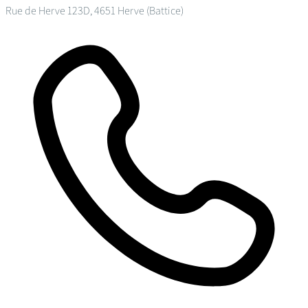
Rue de Herve 123D, 4651 Herve (Battice)