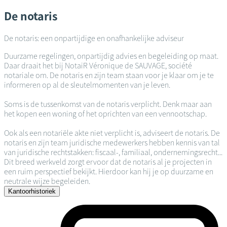
De notaris
De notaris: een onpartijdige en onafhankelijke adviseur
Duurzame regelingen, onpartijdig advies en begeleiding op maat.
Daar draait het bij NotaiR Véronique de SAUVAGE, société
notariale om. De notaris en zijn team staan voor je klaar om je te
informeren op al de sleutelmomenten van je leven.
Soms is de tussenkomst van de notaris verplicht. Denk maar aan
het kopen een woning of het oprichten van een vennootschap.
Ook als een notariële akte niet verplicht is, adviseert de notaris. De
notaris en zijn team juridische medewerkers hebben kennis van tal
van juridische rechtstakken: fiscaal-, familiaal, ondernemingsrecht...
Dit breed werkveld zorgt ervoor dat de notaris al je projecten in
een ruim perspectief bekijkt. Hierdoor kan hij je op duurzame en
neutrale wijze begeleiden.
Kantoorhistoriek